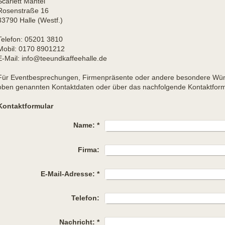
Scarlett
Mantei
Rosenstraße
16
33790
Halle (Westf.)
Telefon:
05201 3810
Mobil: 0170 8901212
E-Mail:
info@teeundkaffeehalle.de
Für Eventbesprechungen, Firmenpräsente oder andere besondere Wüns
oben genannten Kontaktdaten oder über das nachfolgende Kontaktform
Kontaktformular
Name:
*
Firma:
E-Mail-Adresse:
*
Telefon:
Nachricht:
*