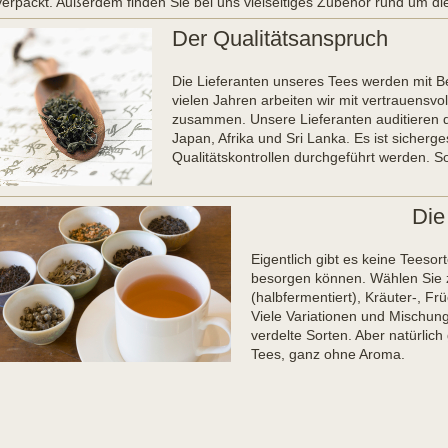
verpackt. Außerdem finden Sie bei uns vielseitiges Zubehör rund um di
Der Qualitätsanspruch
Die Lieferanten unseres Tees werden mit Be
vielen Jahren arbeiten wir mit vertrauensvo
zusammen. Unsere Lieferanten auditieren d
Japan, Afrika und Sri Lanka. Es ist sicherg
Qualitätskontrollen durchgeführt werden. So
Die
Eigentlich gibt es keine Teesort
besorgen können. Wählen Sie 
(halbfermentiert), Kräuter-, Fr
Viele Variationen und Mischun
verdelte Sorten. Aber natürlich
Tees, ganz ohne Aroma.